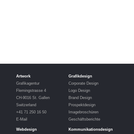
Artwork
Grafikdesign
Grafikagentur
Corporate Design
Flemingstrasse 4
Logo Design
CH-9016 St. Gallen
Brand Design
Switzerland
Prospektdesign
+41 71 250 16 50
Imagebroschüren
E-Mail
Geschäftsberichte
Webdesign
Kommunikationsdesign